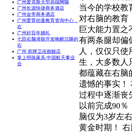
广州爱克斯大型高端网咖
当今的学校教
广州长源快捷商务酒店
广州金帝商务酒店
对右脑的教育
广州爱育幼童教育资询中心，
右
巨大能力置之
广州好百年婚礼
有两条腿却偏
七田右脑潜能开发唤醒沉睡的
右
人，仅仅只使
广州 箭牌卫浴旗舰店
掌上明珠家具:中国航天事业
生，大多数人
合
都蕴藏在右脑
遗憾的事实！
过程中逐渐丧
以前完成90
脑仅为3岁左
黄金时期！ 