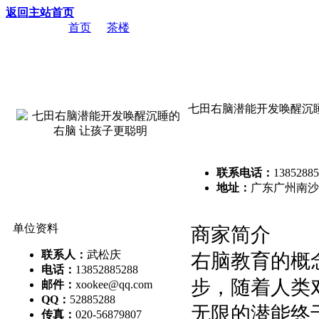
返回主站首页
当前位置：
首页
->
茶楼
-> 七田右脑潜能开发唤醒沉睡的右脑
七田右脑潜能开发唤醒沉
联系电话：
13852885
地址：
广东广州南沙
单位资料
商家简介
联系人：
武松庆
右脑教育的概
电话：
13852885288
步，随着人类
邮件：
xookee@qq.com
QQ：
52885288
无限的潜能终
传真：
020-56879807