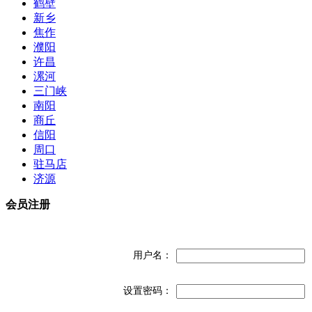
鹤壁
新乡
焦作
濮阳
许昌
漯河
三门峡
南阳
商丘
信阳
周口
驻马店
济源
会员注册
用户名：
设置密码：