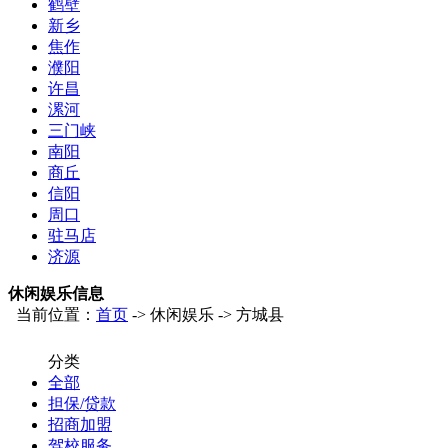
鹤壁
新乡
焦作
濮阳
许昌
漯河
三门峡
南阳
商丘
信阳
周口
驻马店
济源
休闲娱乐信息
当前位置：
首页
-> 休闲娱乐 -> 方城县
分类
全部
担保/贷款
招商加盟
驾校服务