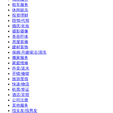
租车服务
休闲娱乐
投资理财
陪驾/代驾
婚庆/化妆
摄影摄像
美容纤体
房屋装修
建材装饰
保姆/月嫂保洁/清洗
搬家服务
家庭维修
外卖/送水
开锁/修锁
旅游度假
快递/物流
机票/签证
酒店/宾馆
公司注册
其他服务
找女友/找男友