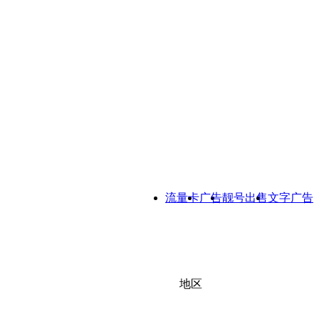
流量卡
广告
靓号出售
文字广告
地区