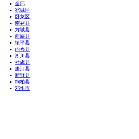
全部
宛城区
卧龙区
南召县
方城县
西峡县
镇平县
内乡县
淅川县
社旗县
唐河县
新野县
桐柏县
邓州市