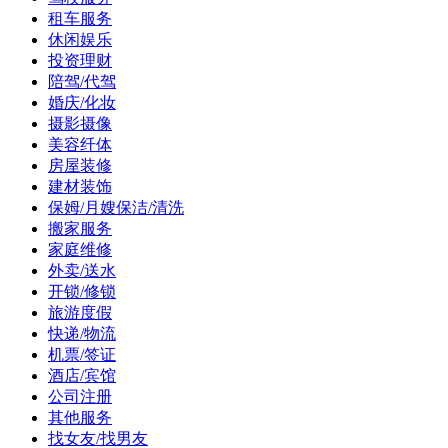
租车服务
休闲娱乐
投资理财
陪驾/代驾
婚庆/化妆
摄影摄像
美容纤体
房屋装修
建材装饰
保姆/月嫂保洁/清洗
搬家服务
家庭维修
外卖/送水
开锁/修锁
旅游度假
快递/物流
机票/签证
酒店/宾馆
公司注册
其他服务
找女友/找男友