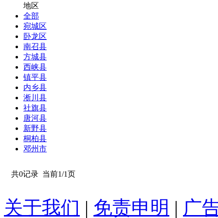
地区
全部
宛城区
卧龙区
南召县
方城县
西峡县
镇平县
内乡县
淅川县
社旗县
唐河县
新野县
桐柏县
邓州市
共0记录
当前1/1页
关于我们
|
免责申明
|
广