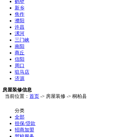
鹤壁
新乡
焦作
濮阳
许昌
漯河
三门峡
南阳
商丘
信阳
周口
驻马店
济源
房屋装修信息
当前位置：
首页
-> 房屋装修 -> 桐柏县
分类
全部
担保/贷款
招商加盟
驾校服务