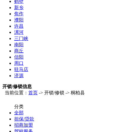
鹤壁
新乡
焦作
濮阳
许昌
漯河
三门峡
南阳
商丘
信阳
周口
驻马店
济源
开锁/修锁信息
当前位置：
首页
-> 开锁/修锁 -> 桐柏县
分类
全部
担保/贷款
招商加盟
驾校服务