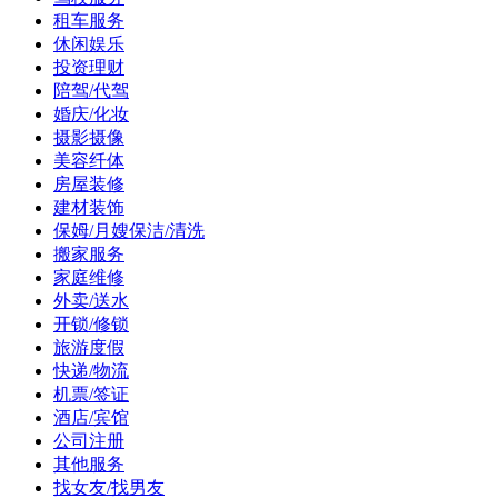
租车服务
休闲娱乐
投资理财
陪驾/代驾
婚庆/化妆
摄影摄像
美容纤体
房屋装修
建材装饰
保姆/月嫂保洁/清洗
搬家服务
家庭维修
外卖/送水
开锁/修锁
旅游度假
快递/物流
机票/签证
酒店/宾馆
公司注册
其他服务
找女友/找男友