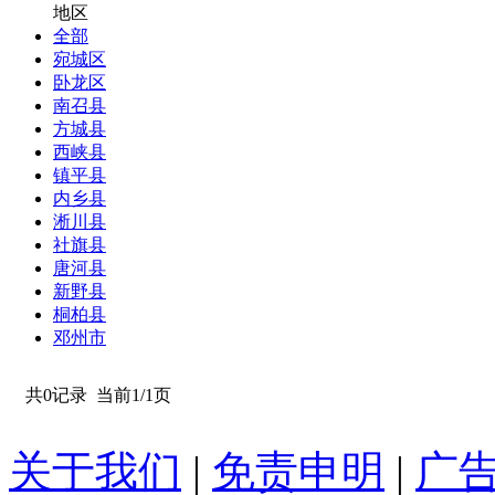
地区
全部
宛城区
卧龙区
南召县
方城县
西峡县
镇平县
内乡县
淅川县
社旗县
唐河县
新野县
桐柏县
邓州市
共0记录
当前1/1页
关于我们
|
免责申明
|
广